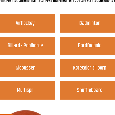
entlige institutioner har naturligvis mulighed for at betale via institutionen
Airhockey
Badminton
Billard - Poolborde
Bordfodbold
Globusser
Køretøjer til børn
Multispil
Shuffleboard