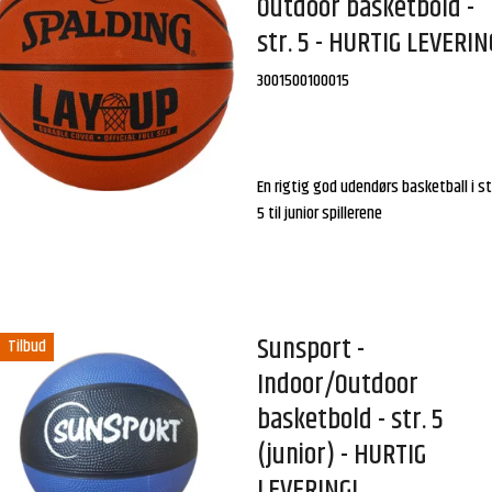
Outdoor basketbold -
str. 5 - HURTIG LEVERIN
3001500100015
En rigtig god udendørs basketball i st
5 til junior spillerene
Sunsport -
Tilbud
Indoor/Outdoor
basketbold - str. 5
(junior) - HURTIG
LEVERING!