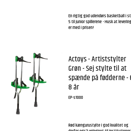
En rigtig god udendørs basketball i st
5 til junior spillerene - Husk at leveri
er med i prisen!
Actoys - Artiststylter
Grøn - Sej stylte til at
spænde på fødderne - 
8 år
EP-s1000
Rød kængurustylte i god kvalitet og