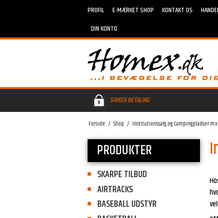
PROFIL
E-MÆRKET SHOP
KONTAKT OS
HANDE
DIN KONTO
SIKKER BETALING
Forside
/
Shop
/
Institutionssalg og Campingpladser m.v
I
PRODUKTER
SKARPE TILBUD
Hos
AIRTRACKS
hvo
BASEBALL UDSTYR
ve