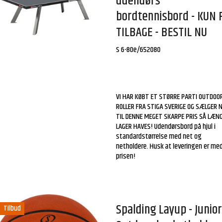
udendørs
bordtennisbord - KUN 
TILBAGE - BESTIL NU
S 6-80e/652080
VI HAR KØBT ET STØRRE PARTI OUTDOO
ROLLER FRA STIGA SVERIGE OG SÆLGER 
TIL DENNE MEGET SKARPE PRIS SÅ LÆN
LAGER HAVES! Udendørsbord på hjul i
standardstørrelse med net og
netholdere. Husk at leveringen er med
prisen!
Spalding Layup - Junio
Tilbud