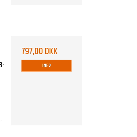
-
797,00 DKK
8-
INFO
-