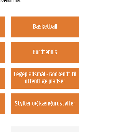
s EAN-nummer.
Basketball
Bordtennis
Legepladsmål - Godkendt til
offentlige pladser
Stylter og kængurustylter