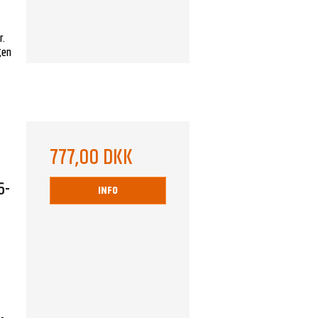
r.
ngen
777,00 DKK
6-
INFO