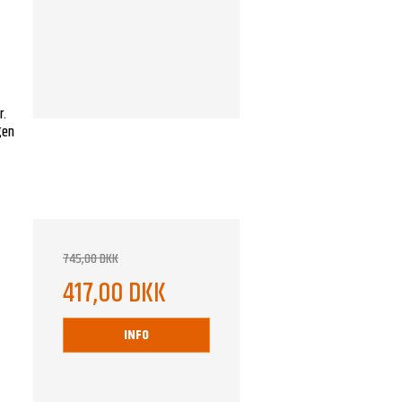
r.
ngen
745,00 DKK
417,00 DKK
INFO