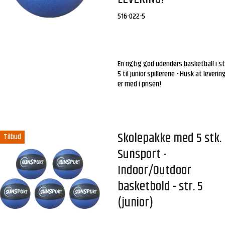
516-022-5
En rigtig god udendørs basketball i st
5 til junior spillerene - Husk at leveri
er med i prisen!
Skolepakke med 5 stk.
Tilbud
Sunsport -
Indoor/Outdoor
basketbold - str. 5
(junior)