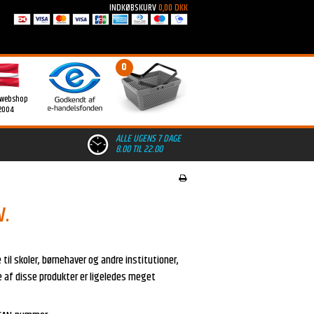
INDKØBSKURV
0,00 DKK
0
 webshop
2004
ALLE UGENS 7 DAGE
8.00 TIL 22.00
v.
il skoler, børnehaver og andre institutioner,
ge af disse produkter er ligeledes meget