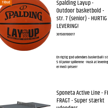
Spalding Layup -
Tilbud
Outdoor basketbold -
str. 7 (senior) - HURTIG
LEVERING!
301500100017
En rigtig god udendørs basketball i st
5 til junior spillerene - Husk at leveri
er med i prisen!
Sponeta Active Line - F
FRAGT - Super stærkt