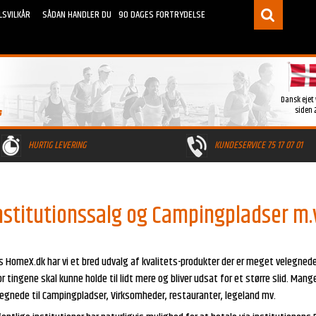
LSVILKÅR
SÅDAN HANDLER DU
90 DAGES FORTRYDELSE
Dansk ejet
siden 
HURTIG LEVERING
KUNDESERVICE 75 17 07 01
.
nstitutionssalg og Campingpladser m.
 HomeX.dk har vi et bred udvalg af kvalitets-produkter der er meget velegnede t
r tingene skal kunne holde til lidt mere og bliver udsat for et større slid. Man
legnede til Campingpladser, Virksomheder, restauranter, legeland mv.