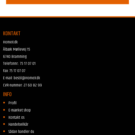
KONTAKT
HomeX.dk
Ålbæk Møllevej 15
6740 Bramming
Telefonnr.
:
75 17 07 01
Fax
:
75 17 07 07
E-mail
:
bestil@HomeX.dk
CVR-nummer
:
27 60 82 99
INFO
Profil
E-mærket shop
Kontakt os
Handelsvilkår
Sådan handler du