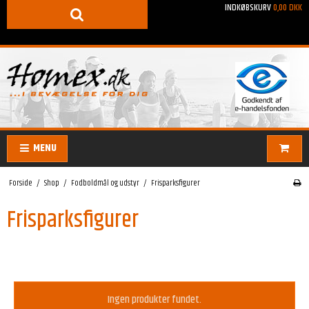
INDKØBSKURV
0,00 DKK
MENU
Forside
/
Shop
/
Fodboldmål og udstyr
/
Frisparksfigurer
Frisparksfigurer
Ingen produkter fundet.