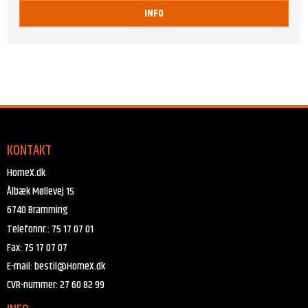
INFO
KONTAKT
HomeX.dk
Ålbæk Møllevej 15
6740 Bramming
Telefonnr.
:
75 17 07 01
Fax
:
75 17 07 07
E-mail
:
bestil@HomeX.dk
CVR-nummer
:
27 60 82 99