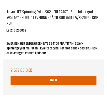
Titan LIFE Spinning Cykel S62 - FRI FRAGT - Spin bike i god
kvalitet - HURTIG LEVERING - PÅ TILBUD indtil 5/8-2026 - KØB
NU!
LS-270-200062
SÅ ER DEN HER ENDELIG! DEN NYE SB4700 FRA TITAN! Stærk
spinningcykel fra Titan - Kvalitetscykel i et flot dansk design. Husk
at leveringen er med i prisen!
2.677,00 DKK
INFO