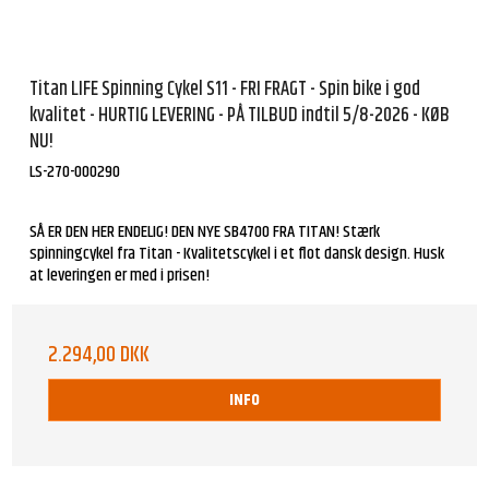
Titan LIFE Spinning Cykel S11 - FRI FRAGT - Spin bike i god
kvalitet - HURTIG LEVERING - PÅ TILBUD indtil 5/8-2026 - KØB
NU!
LS-270-000290
SÅ ER DEN HER ENDELIG! DEN NYE SB4700 FRA TITAN! Stærk
spinningcykel fra Titan - Kvalitetscykel i et flot dansk design. Husk
at leveringen er med i prisen!
2.294,00 DKK
INFO