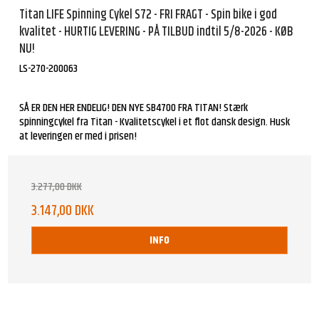
Titan LIFE Spinning Cykel S72 - FRI FRAGT - Spin bike i god
kvalitet - HURTIG LEVERING - PÅ TILBUD indtil 5/8-2026 - KØB
NU!
LS-270-200063
SÅ ER DEN HER ENDELIG! DEN NYE SB4700 FRA TITAN! Stærk
spinningcykel fra Titan - Kvalitetscykel i et flot dansk design. Husk
at leveringen er med i prisen!
3.277,00 DKK
3.147,00 DKK
INFO