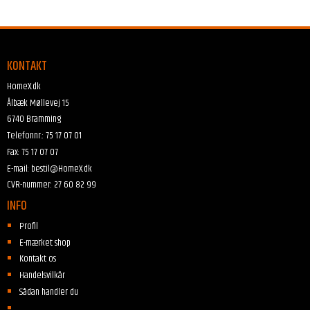
KONTAKT
HomeX.dk
Ålbæk Møllevej 15
6740 Bramming
Telefonnr.
:
75 17 07 01
Fax
:
75 17 07 07
E-mail
:
bestil@HomeX.dk
CVR-nummer
:
27 60 82 99
INFO
Profil
E-mærket shop
Kontakt os
Handelsvilkår
Sådan handler du