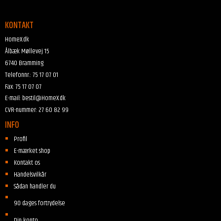
KONTAKT
HomeX.dk
Ålbæk Møllevej 15
6740 Bramming
Telefonnr.
:
75 17 07 01
Fax
:
75 17 07 07
E-mail
:
bestil@HomeX.dk
CVR-nummer
:
27 60 82 99
INFO
Profil
E-mærket shop
Kontakt os
Handelsvilkår
Sådan handler du
90 dages fortrydelse
Din konto