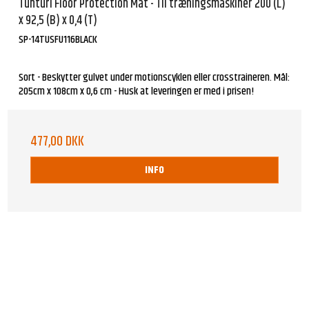
Tunturi Floor Protection Mat - Til træningsmaskiner 200 (L)
x 92,5 (B) x 0,4 (T)
SP-14TUSFU116BLACK
Sort - Beskytter gulvet under motionscyklen eller crosstraineren. Mål:
205cm x 108cm x 0,6 cm - Husk at leveringen er med i prisen!
477,00 DKK
INFO