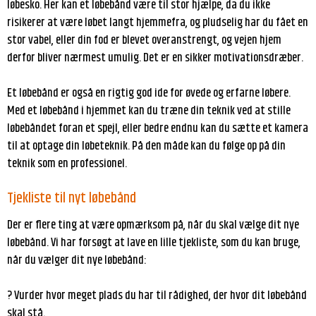
løbesko. Her kan et løbebånd være til stor hjælpe, da du ikke
risikerer at være løbet langt hjemmefra, og pludselig har du fået en
stor vabel, eller din fod er blevet overanstrengt, og vejen hjem
derfor bliver nærmest umulig. Det er en sikker motivationsdræber.
Et løbebånd er også en rigtig god ide for øvede og erfarne løbere.
Med et løbebånd i hjemmet kan du træne din teknik ved at stille
løbebåndet foran et spejl, eller bedre endnu kan du sætte et kamera
til at optage din løbeteknik. På den måde kan du følge op på din
teknik som en professionel.
Tjekliste til nyt løbebånd
Der er flere ting at være opmærksom på, når du skal vælge dit nye
løbebånd. Vi har forsøgt at lave en lille tjekliste, som du kan bruge,
når du vælger dit nye løbebånd:
? Vurder hvor meget plads du har til rådighed, der hvor dit løbebånd
skal stå.