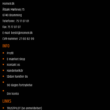
HomeX.dk
Ålbæk Møllevej 15
6740 Bramming
Telefonnr.
:
75 17 07 01
Fax
:
75 17 07 07
E-mail
:
bestil@HomeX.dk
CVR-nummer
:
27 60 82 99
INFO
Profil
E-mærket shop
Kontakt os
Handelsvilkår
Sådan handler du
90 dages fortrydelse
Din konto
LINKS
TRUSTPILOT (se anmeldelser)