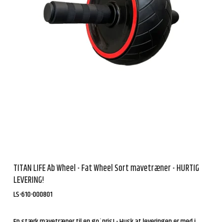
TITAN LIFE Ab Wheel - Fat Wheel Sort mavetræner - HURTIG
LEVERING!
LS-610-000801
En stærk mavetræner til en go´pris! - Husk at leveringen er med i