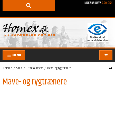
INDKØBSKURV
0,00 DKK
MENU
Forside
/
Shop
/
Fitness-udstyr
/
Mave- og rygtrænere
Mave- og rygtrænere