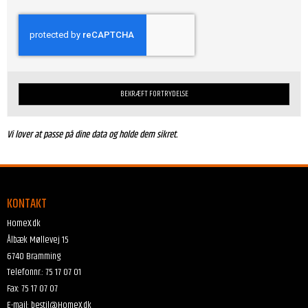
BEKRÆFT FORTRYDELSE
Vi lover at passe på dine data og holde dem sikret.
KONTAKT
HomeX.dk
Ålbæk Møllevej 15
6740 Bramming
Telefonnr.
:
75 17 07 01
Fax
:
75 17 07 07
E-mail
:
bestil@HomeX.dk