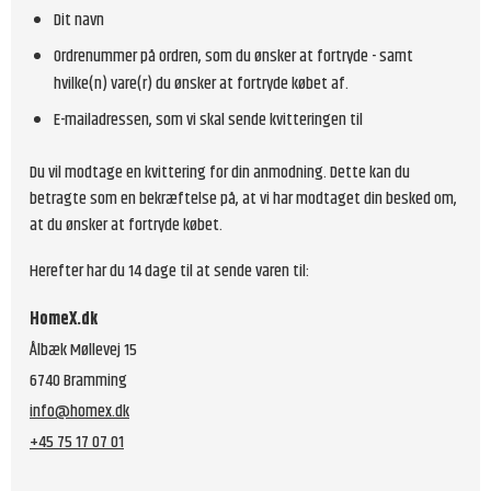
Dit navn
Ordrenummer på ordren, som du ønsker at fortryde - samt
hvilke(n) vare(r) du ønsker at fortryde købet af.
E-mailadressen, som vi skal sende kvitteringen til
Du vil modtage en kvittering for din anmodning. Dette kan du
betragte som en bekræftelse på, at vi har modtaget din besked om,
at du ønsker at fortryde købet.
Herefter har du 14 dage til at sende varen til:
HomeX.dk
Ålbæk Møllevej 15
6740 Bramming
info@homex.dk
+45 75 17 07 01