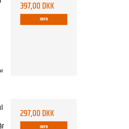
l
397,00 DKK
I
INFO
 at
ul
297,00 DKK
år
INFO