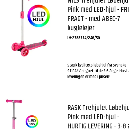
NILS Trehjulet Løbehju
Pink med LED-hjul - FR
FRAGT - med ABEC-7
kuglelejer
LH-2788774/246/50
Stærk kvalitets løbehjul fra svenske
STIGA! Velegnet til de 3-6 årige. Husk
leveringen er med i prisen!
RASK Trehjulet Løbehj
Pink med LED-hjul -
HURTIG LEVERING - 3-8 