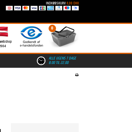
INDKØBSKURV
0,00 DKK
0
 webshop
2004
ALLE UGENS 7 DAGE
8.00 TIL 22.00