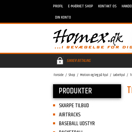
PROFIL
E-MÆRKET SHOP
KONTAKT OS
HANDE
DIN KONTO
SIKKER BETALING
Forside
/
Shop
/
Motion og leg på hjul
/
Løbehjul
/
T
T
PRODUKTER
SKARPE TILBUD
AIRTRACKS
BASEBALL UDSTYR