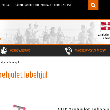
LSVILKÅR
SÅDAN HANDLER DU
90 DAGES FORTRYDELSE
Dansk ejet
siden 
HURTIG LEVERING
KUNDESERVICE 75 17 07 01
rehjulet løbehjul
rehjulet løbehjul