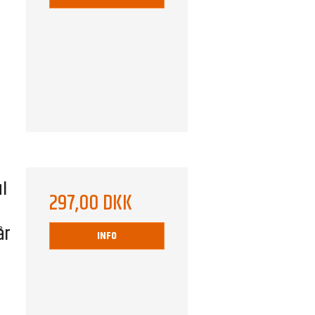
ul
297,00 DKK
år
INFO