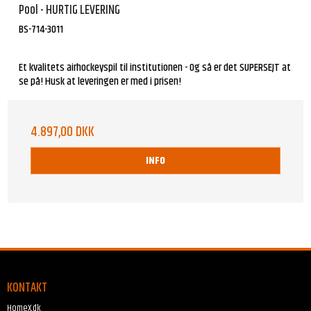
Pool - HURTIG LEVERING
BS-714-3011
Et kvalitets airhockeyspil til institutionen - Og så er det SUPERSEJT at
se på! Husk at leveringen er med i prisen!
4.897,00 DKK
INFO
KONTAKT
HomeX.dk