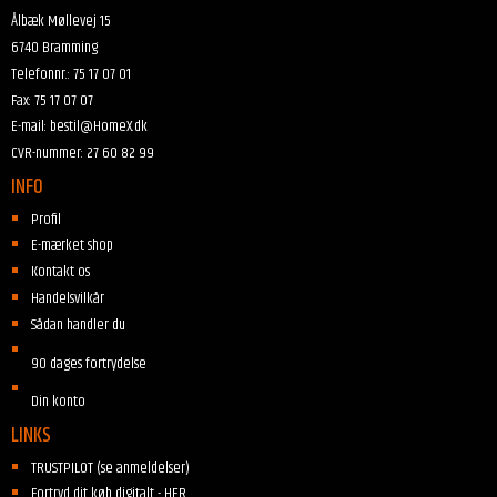
Ålbæk Møllevej 15
6740 Bramming
Telefonnr.
:
75 17 07 01
Fax
:
75 17 07 07
E-mail
:
bestil@HomeX.dk
CVR-nummer
:
27 60 82 99
INFO
Profil
E-mærket shop
Kontakt os
Handelsvilkår
Sådan handler du
90 dages fortrydelse
Din konto
LINKS
TRUSTPILOT (se anmeldelser)
Fortryd dit køb digitalt - HER