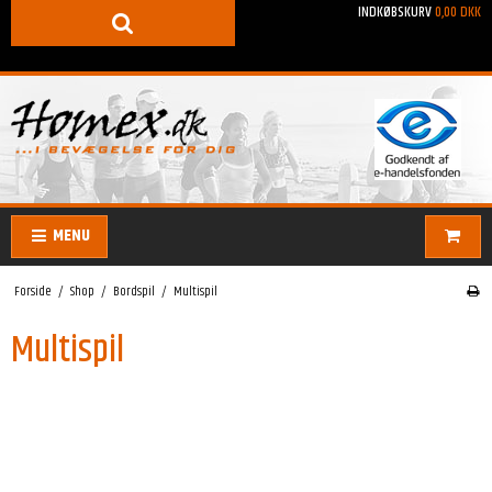
INDKØBSKURV
0,00 DKK
MENU
Forside
/
Shop
/
Bordspil
/
Multispil
Multispil