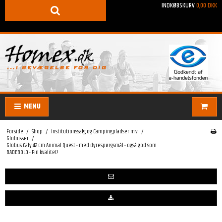
INDKØBSKURV
0,00 DKK
MENU
Forside
/
Shop
/
Institutionssalg og Campingpladser m.v.
/
Globusser
/
Globus Caly 42 cm Animal Quest - med dyrespørgsmål - også god som
BADEBOLD - Fin kvalitet!