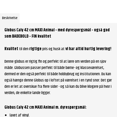
Beskrivelse
Globus Caly 42 cm MAXI Animal - med dyrespørgsmål - også god
som BADEBOLD
- FIN kvalitet
Kvalitet
til den
rigtige
pris og husk at
vi har altid hurtig levering!
Denne globus er rigtig fin og perfekt til at lære om verden på en sjov
måde. Globussen passer perfekt til både børne- og klasseværelset,
dermed er den også perfekt til både hobbybrug og institutionen. Du kan
også hænge denne Globus op i loftet på værelset i en tynd snor. Det gør
den er let at overskue fra flere sider - og så kan du blive klogere på hvor i
verden, de enkelte lande ligger.
Globus Caly 42 cm MAXI Animal m. dyrespørgsmål
:
lavet af vinyl.