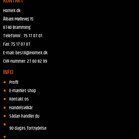
KONTAKT
HomeX.dk
Ålbæk Møllevej 15
6740 Bramming
Telefonnr.
:
75 17 07 01
Fax
:
75 17 07 07
E-mail
:
bestil@HomeX.dk
CVR-nummer
:
27 60 82 99
INFO
Profil
E-mærket shop
Kontakt os
Handelsvilkår
Sådan handler du
90 dages fortrydelse