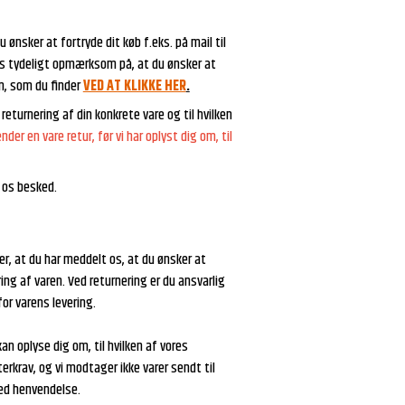
ønsker at fortryde dit køb f.eks. på mail til
e os tydeligt opmærksom på, at du ønsker at
n, som du finder
VED AT KLIKKE HER
.
turnering af din konkrete vare og til hvilken
ender en vare retur, før vi har oplyst dig om, til
 os besked.
er, at du har meddelt os, at du ønsker at
ing af varen. Ved returnering er du ansvarlig
for varens levering.
kan oplyse dig om, til hvilken af vores
erkrav, og vi modtager ikke varer sendt til
ved henvendelse.