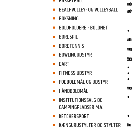
BASKETBALL
Udo
BEACHVOLLEY- OG VOLLEYBALL
ad
BOKSNING
BOLDHOLDERE - BOLDNET
BORDSPIL
Al
BORDTENNIS
Vo
BOWLINGUDSTYR
Ved
DART
FITNESS-UDSTYR
FODBOLDMÅL OG UDSTYR
Ved
HÅNDBOLDMÅL
INSTITUTIONSSALG OG
CAMPINGPLADSER M.V.
KETCHERSPORT
KÆNGURUSTYLTER OG STYLTER
Du