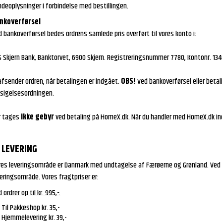
deoplysninger i forbindelse med bestillingen.
nkoverførsel
 bankoverførsel bedes ordrens samlede pris overført til vores konto i:
S Skjern Bank, Banktorvet, 6900 Skjern. Registreringsnummer 7780, Kontonr. 134
afsender ordren, når betalingen er indgået.
OBS!
Ved bankoverførsel eller betal
dsigelsesordningen.
r tages
ikke gebyr
ved betaling på HomeX.dk. Når du handler med HomeX.dk in
LEVERING
es leveringsområde er Danmark med undtagelse af Færøerne og Grønland. Ved køb 
veringsområde. Vores fragtpriser er:
 ordrer op til kr. 995,-:
Til Pakkeshop kr. 35,-
Hjemmelevering kr. 39,-