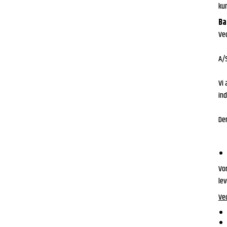
kun
Ba
Ved
A/
Vi 
in
De
Vor
le
Ved