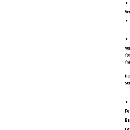
Ved
Vor
for
fra
Har
se
Fo
Be
Lo