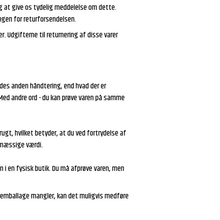
g at give os tydelig meddelelse om dette.
ngen for returforsendelsen.
. Udgifterne til returnering af disse varer
ldes anden håndtering, end hvad der er
 Med andre ord - du kan prøve varen på samme
ugt, hvilket betyder, at du ved fortrydelse af
smæssige værdi.
i en fysisk butik. Du må afprøve varen, men
ale emballage mangler, kan det muligvis medføre