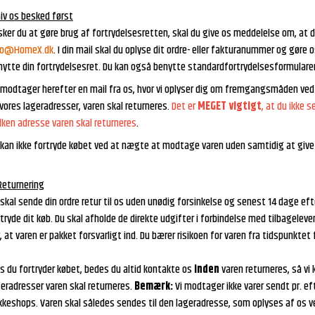
Giv os besked først
ker du at gøre brug af fortrydelsesretten, skal du give os meddelelse om, at du 
fo@HomeX.dk
. I din mail skal du oplyse dit ordre- eller fakturanummer og gør
nytte din fortrydelsesret. Du kan også benytte standardfortrydelsesformulare
modtager herefter en mail fra os, hvor vi oplyser dig om fremgangsmåden ved re
vores lageradresser, varen skal returneres.
Det er
MEGET vigtigt
, at du ikke s
lken adresse varen skal returneres
.
 kan ikke fortryde købet ved at nægte at modtage varen uden samtidig at give
Returnering
skal sende din ordre retur til os uden unødig forsinkelse og senest 14 dage eft
tryde dit køb. Du skal afholde de direkte udgifter i forbindelse med tilbagelever
, at varen er pakket forsvarligt ind. Du bærer risikoen for varen fra tidspunktet 
s du fortryder købet, bedes du altid kontakte os
inden
varen returneres, så vi 
geradresser varen skal returneres.
Bemærk:
Vi modtager ikke varer sendt pr. eft
kkeshops. Varen skal således sendes til den lageradresse, som oplyses af os 