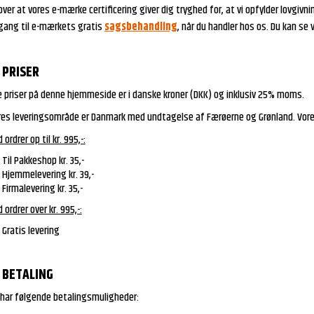
ver at vores e-mærke certificering giver dig tryghed for, at vi opfylder lovgiv
gang til e-mærkets gratis
sagsbehandling
, når du handler hos os. Du kan se 
PRISER
le priser på denne hjemmeside er i danske kroner (DKK) og inklusiv 25% moms.
res leveringsområde er Danmark med undtagelse af Færøerne og Grønland. Vores
 ordrer op til kr. 995,-:
Til Pakkeshop kr. 35,-
Hjemmelevering kr. 39,-
Firmalevering kr. 35,-
 ordrer over kr. 995,-:
Gratis levering
BETALING
 har følgende betalingsmuligheder: