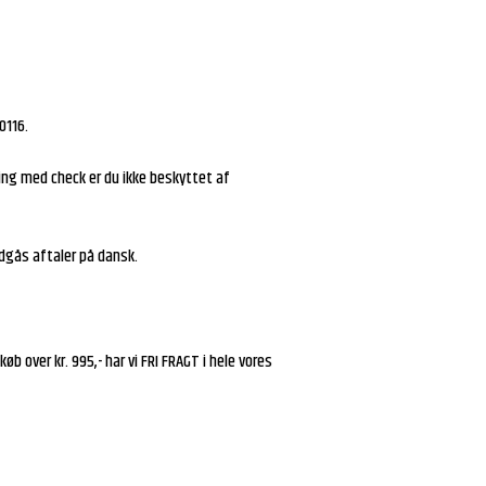
0116.
ing med check er du ikke beskyttet af
dgås aftaler på dansk.
over kr. 995,- har vi FRI FRAGT i hele vores