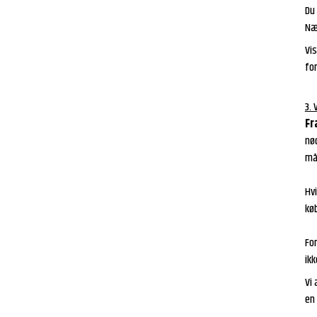
Du
Næg
Vis
fo
3. 
Fr
nø
måd
Hvi
kø
Fo
ikk
Vi 
en 