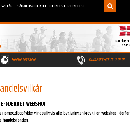
LSVILKÅR
SÅDAN HANDLER DU
90 DAGES FORTRYDELSE
Dansk ejet
siden 
HURTIG LEVERING
KUNDESERVICE 75 17 07 01
andelsvilkår
E-MÆRKET WEBSHOP
 HomeX.dk opfylder vi naturligvis alle lovgivningen krav til en webshop - derfor
 e-handelsfonden.