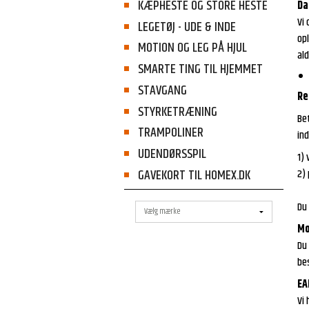
KÆPHESTE OG STORE HESTE
Da
Vi 
LEGETØJ - UDE & INDE
op
MOTION OG LEG PÅ HJUL
al
SMARTE TING TIL HJEMMET
STAVGANG
Re
STYRKETRÆNING
Be
TRAMPOLINER
ind
UDENDØRSSPIL
1) 
2)
GAVEKORT TIL HOMEX.DK
Du 
Mo
Du
bes
EA
Vi