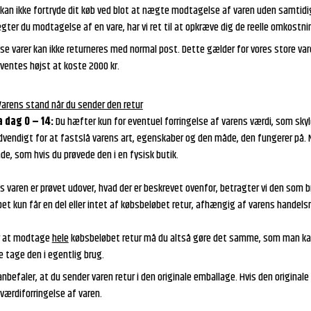
 kan ikke fortryde dit køb ved blot at nægte modtagelse af varen uden samtidi
ter du modtagelse af en vare, har vi ret til at opkræve dig de reelle omkostni
se varer kan ikke returneres med normal post. Dette gælder for vores store varer
rventes højst at koste 2000 kr.
Varens stand når du sender den retur
a dag 0 – 14:
Du hæfter kun for eventuel forringelse af varens værdi, som sky
dvendigt for at fastslå varens art, egenskaber og den måde, den fungerer på.
e, som hvis du prøvede den i en fysisk butik.
s varen er prøvet udover, hvad der er beskrevet ovenfor, betragter vi den som br
bet kun får en del eller intet af købsbeløbet retur, afhængig af varens handel
r at modtage
hele
købsbeløbet retur må du altså gøre det samme, som man kan 
e tage den i egentlig brug.
anbefaler, at du sender varen retur i den originale emballage. Hvis den origin
værdiforringelse af varen.