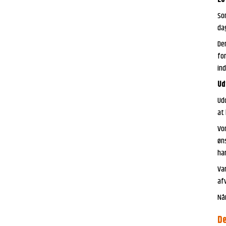
Som
da
Den
for
ind
Ud
Ud
at 
Vo
øns
har
Var
af
Når
De