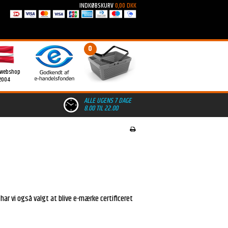
INDKØBSKURV
0,00 DKK
0
 webshop
2004
ALLE UGENS 7 DAGE
8.00 TIL 22.00
 har vi også valgt at blive e-mærke certificeret