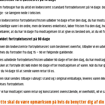
 forbruger har du altid en lovbestemt standard fortrydelsesret på 14 dage. Dog
ge - se længere nede i teksten.
 lovbestemte fortrydelsesfristen udløber 14 dage efter den dag, du har modtage
skellige varer i én ordre, men de leveres enkeltvist, løber fristen fra den dag, 
ebærer, at du har 14 dage fra modtagelsen til at give os besked om, at du vil fo
videt fortrydelsesret på 90 dage
over din lovbestemte fortrydelsesret som beskrevet ovenfor, tilbyder vi en udv
hvis du fortryder fra dag 15 – 90 er følgende gældende:
res udvidede fortrydelsesfristen udløber 90 dage efter den dag, du har modtage
ker at fortryde dit køb inden 90 dage efter modtagelsen af varen. Når du har g
 du 14 dage til at sende varen retur til os.
en skal sendes tilbage i ubrugt stand og i original emballage, leveres varen ik
vises fortrydelsen.
 vi har modtaget varen retur og konstateret ovenstående, er overholdt, vil vi 
tte skal du være opmærksom på hvis du benytter dig af din 