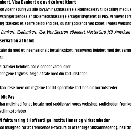
nkort, Visa Dankort og øvrige kreditkort
opfylder naturligvis alle lovgivningsmæssige sikkerhedskrav til betaling med Da
lysninger sendes af sikkerhedsmæssige årsager krypteret til PBS. Vi hæver førs
drig trækkes et større beløb end det, du har godkendt ved købet. I vores websh
Dankort, VisaDankort, Visa, Visa Electron, eDankort, MasterCard, JCB, American
servation af beløb
taler du med et internationalt betalingskort, reserveres beløbet med det samme
til:
vi trækker beløbet, når vi sender varen, eller
 pengene frigives ifølge aftale med din kortudsteder.
kan læse mere om reglerne for dit specifikke kort hos din kortudsteder.
bilePay
 har mulighed for at betale med MobilePay i vores webshop. Muligheden frem
tillingsforløbet.
N fakturering til offentlige institutioner og virksomheder
 har mulighed for at fremsende E-faktura til offentlige virksomheder og insti