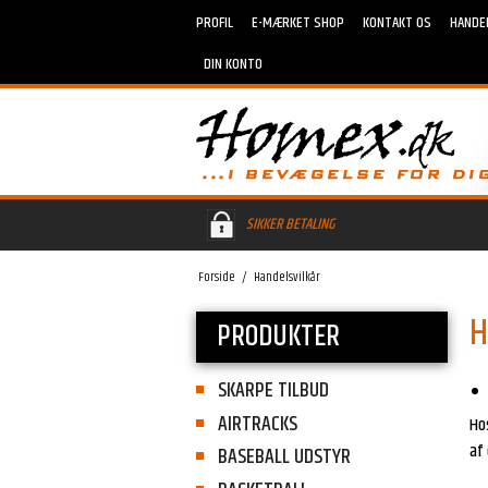
PROFIL
E-MÆRKET SHOP
KONTAKT OS
HANDE
DIN KONTO
SIKKER BETALING
Forside
/
Handelsvilkår
H
PRODUKTER
SKARPE TILBUD
AIRTRACKS
Hos
af
BASEBALL UDSTYR