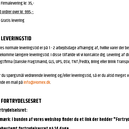
Firmalevering kr. 35,-
 ordrer over kr. 995,-:
Gratis levering
LEVERINGSTID
es normale leveringstid er på 1 - 2 arbejdsdage afhængig af, hvilke varer der be
ekomme længere leveringstid. I disse tilfælde vil vi kontakte dig. Levering af d
gtfirma (Danske Fragtmænd, GLS, UPS, DSV, TNT/FedEx, Bring eller Brink Transpo
 du spørgsmål vedrørende levering og/eller leveringstid, så er du altid meget ve
nde en mail på
info@Homex.dk
.
FORTRYDELSESRET
rtrydelselsret:
mærk: I bunden af vores webshop finder du et link der hedder "Fortryd
vbestemt fortrydelsesret på 14 dage