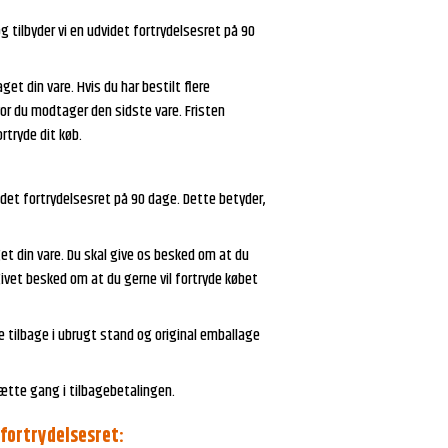
 tilbyder vi en udvidet fortrydelsesret på 90
t din vare. Hvis du har bestilt flere
hvor du modtager den sidste vare. Fristen
rtryde dit køb.
idet fortrydelsesret på 90 dage. Dette betyder,
t din vare. Du skal give os besked om at du
ivet besked om at du gerne vil fortryde købet
ke tilbage i ubrugt stand og original emballage
sætte gang i tilbagebetalingen.
fortrydelsesret: