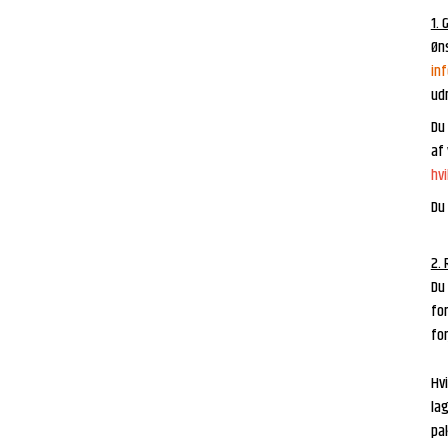
1. 
Øns
in
ud
Du 
af 
hvi
Du
2. 
Du 
for
for
Hvi
la
pa