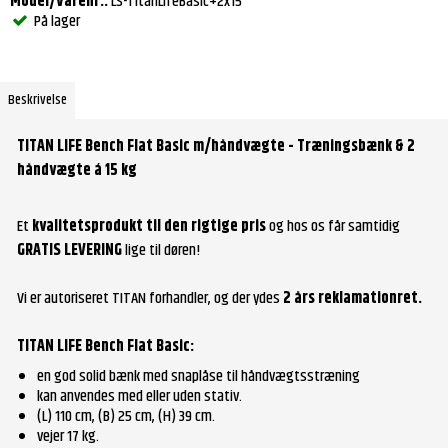
Model/Varenr.:
LS-TitanLifeBasic+2x15
På lager
Beskrivelse
TITAN LIFE Bench Flat Basic m/håndvægte - Træningsbænk & 2
håndvægte á 15 kg
Et
kvalitetsprodukt til den rigtige pris
og hos os får samtidig
GRATIS LEVERING
lige til døren!
Vi er autoriseret TITAN forhandler, og der ydes
2 års reklamationret.
TITAN LIFE Bench Flat Basic
:
en god solid bænk med snaplåse til håndvægtsstræning
kan anvendes med eller uden stativ.
(L) 110 cm, (B) 25 cm, (H) 39 cm.
vejer 17 kg.