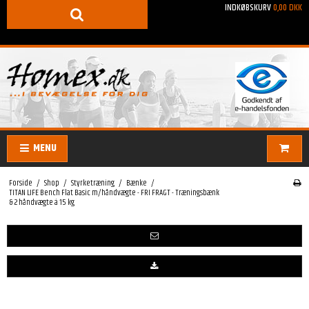
INDKØBSKURV
0,00 DKK
MENU
Forside
/
Shop
/
Styrketræning
/
Bænke
/
TITAN LIFE Bench Flat Basic m/håndvægte - FRI FRAGT - Træningsbænk
& 2 håndvægte á 15 kg