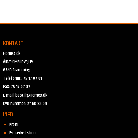
KONTAKT
HomeX.dk
Ålbæk Møllevej 15
6740 Bramming
Telefonnr.
:
75 17 07 01
Fax
:
75 17 07 07
E-mail
:
bestil@HomeX.dk
CVR-nummer
:
27 60 82 99
INFO
Profil
E-mærket shop