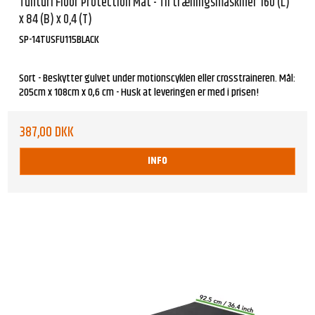
Tunturi Floor Protection Mat - Til træningsmaskiner 160 (L)
x 84 (B) x 0,4 (T)
SP-14TUSFU115BLACK
Sort - Beskytter gulvet under motionscyklen eller crosstraineren. Mål:
205cm x 108cm x 0,6 cm - Husk at leveringen er med i prisen!
387,00 DKK
INFO