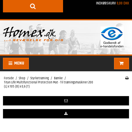
INDKØBSKURV
0,00 DKK
MENU
Forside
/
Shop
/
Styrketræning
/
Bænke
/
Titan Life Multifunctional Protection Mat - Til træningsmaskiner 200
(L) x 105 (B) x 0,6 (T)