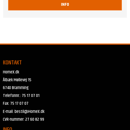
INFO
KONTAKT
HomeX.dk
Ålbæk Møllevej 15
6740 Bramming
Telefonnr.
:
75 17 07 01
Fax
:
75 17 07 07
E-mail
:
bestil@HomeX.dk
CVR-nummer
:
27 60 82 99
INFO