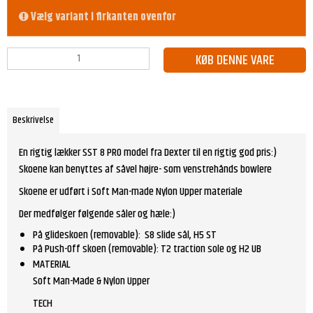
Vælg variant i firkanten ovenfor
KØB DENNE VARE
Beskrivelse
En rigtig lækker SST 8 PRO model fra Dexter til en rigtig god pris:)
Skoene kan benyttes af såvel højre- som venstrehånds bowlere
Skoene er udført i Soft Man-made Nylon Upper materiale
Der medfølger følgende såler og hæle:)
På glideskoen (removable): S8 slide sål, H5 ST
På Push-Off skoen (removable): T2 traction sole og H2 UB
MATERIAL
Soft Man-Made & Nylon Upper
TECH