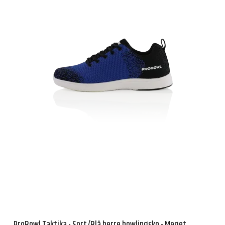
ProBowl Taktika - Sort/Blå herre bowlingsko - Meget