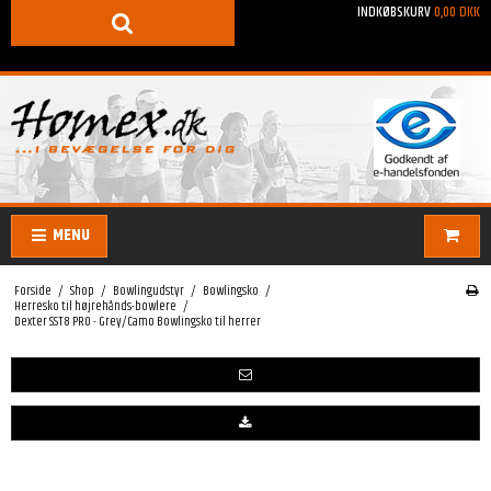
INDKØBSKURV
0,00 DKK
MENU
Forside
/
Shop
/
Bowlingudstyr
/
Bowlingsko
/
Herresko til højrehånds-bowlere
/
Dexter SST8 PRO - Grey/Camo Bowlingsko til herrer