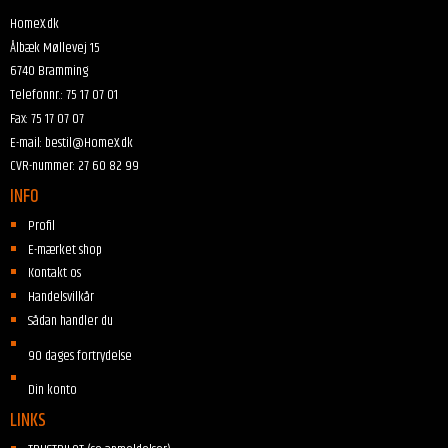
HomeX.dk
Ålbæk Møllevej 15
6740 Bramming
Telefonnr.
:
75 17 07 01
Fax
:
75 17 07 07
E-mail
:
bestil@HomeX.dk
CVR-nummer
:
27 60 82 99
INFO
Profil
E-mærket shop
Kontakt os
Handelsvilkår
Sådan handler du
90 dages fortrydelse
Din konto
LINKS