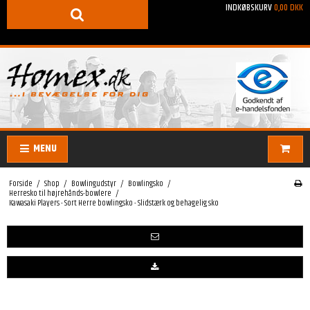
INDKØBSKURV
0,00 DKK
MENU
Forside
/
Shop
/
Bowlingudstyr
/
Bowlingsko
/
Herresko til højrehånds-bowlere
/
Kawasaki Players - Sort Herre bowlingsko - Slidstærk og behagelig sko