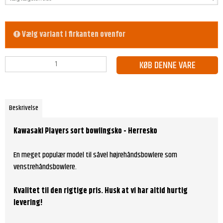
Vælg variant i firkanten ovenfor
KØB DENNE VARE
Beskrivelse
Kawasaki Players sort bowlingsko - Herresko
En meget populær model til såvel højrehåndsbowlere som
venstrehåndsbowlere.
Kvalitet til den rigtige pris. Husk at
vi har altid hurtig
levering!