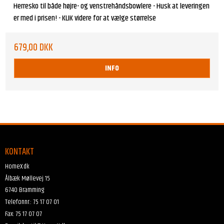
Herresko til både højre- og venstrehåndsbowlere - Husk at leveringen
er med i prisen! - KLIK videre for at vælge størrelse
679,00 DKK
INFO
KONTAKT
HomeX.dk
Ålbæk Møllevej 15
6740 Bramming
Telefonnr.
:
75 17 07 01
Fax
:
75 17 07 07