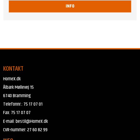
INFO
KONTAKT
HomeX.dk
Ålbæk Møllevej 15
6740 Bramming
Telefonnr.
:
75 17 07 01
Fax
:
75 17 07 07
E-mail
:
bestil@HomeX.dk
CVR-nummer
:
27 60 82 99