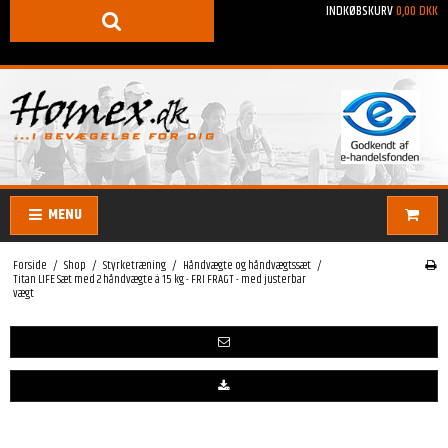
INDKØBSKURV
0,00 DKK
MENU
Forside
/
Shop
/
Styrketræning
/
Håndvægte og håndvægtssæt
/
Titan LIFE Sæt med 2 håndvægte á 15 kg - FRI FRAGT - med justerbar
vægt