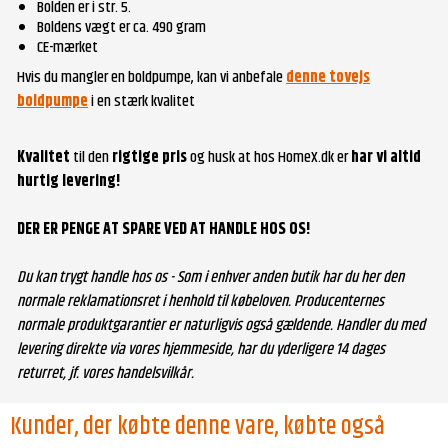
Bolden er i str. 5.
Boldens vægt er ca. 490 gram
CE-mærket
Hvis du mangler en boldpumpe, kan vi anbefale
denne tovejs
boldpumpe
i en stærk kvalitet
Kvalitet
til den
rigtige pris
og husk at hos HomeX.dk er
har vi altid
hurtig levering!
DER ER PENGE AT SPARE VED AT HANDLE HOS OS!
Du kan trygt handle hos os - Som i enhver anden butik har du her den
normale reklamationsret i henhold til købeloven. Producenternes
normale produktgarantier er naturligvis også gældende. Handler du med
levering direkte via vores hjemmeside, har du yderligere 14 dages
returret, jf. vores handelsvilkår.
Kunder, der købte denne vare, købte også