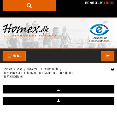
INDKØBSKURV
0,00 DKK
MENU
Forside
/
Shop
/
Basketball
/
Basketbolde
/
University N.S.B.L. - Indoor/Outdoor basketbold - str. 5 (junior) -
HURTIG LEVERING