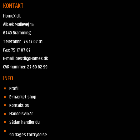
KONTAKT
HomeX.dk
Ålbæk Møllevej 15
6740 Bramming
Telefonnr.
:
75 17 07 01
Fax
:
75 17 07 07
E-mail
:
bestil@HomeX.dk
CVR-nummer
:
27 60 82 99
INFO
Profil
E-mærket shop
Kontakt os
Handelsvilkår
Sådan handler du
90 dages fortrydelse