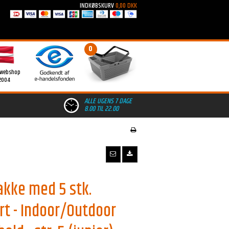
INDKØBSKURV
0,00 DKK
0
 webshop
2004
ALLE UGENS 7 DAGE
8.00 TIL 22.00
akke med 5 stk.
t - Indoor/Outdoor