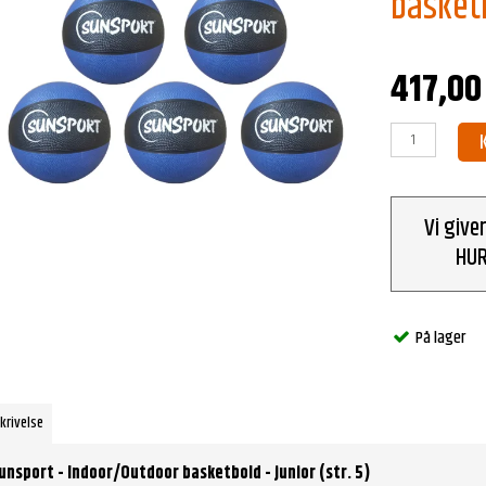
basketb
417,00
Vi give
HUR
På lager
krivelse
unsport - Indoor/Outdoor basketbold - junior (str. 5)