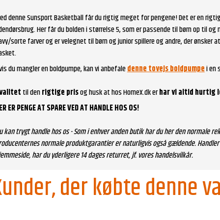
ed denne Sunsport Basketball får du rigtig meget for pengene! Det er en rigtig
dendørsbrug. Her får du bolden i størrelse 5, som er passende til børn op til og m
avy/sorte farver og er velegnet til børn og junior spillere og andre, der ønsker a
asket.
vis du mangler en boldpumpe, kan vi anbefale
denne tovejs boldpumpe
i en 
valitet
til den
rigtige pris
og husk at hos HomeX.dk er
har vi altid hurtig 
ER ER PENGE AT SPARE VED AT HANDLE HOS OS!
u kan trygt handle hos os - Som i enhver anden butik har du her den normale rek
roducenternes normale produktgarantier er naturligvis også gældende. Handler 
jemmeside, har du yderligere 14 dages returret, jf. vores handelsvilkår.
Kunder, der købte denne va