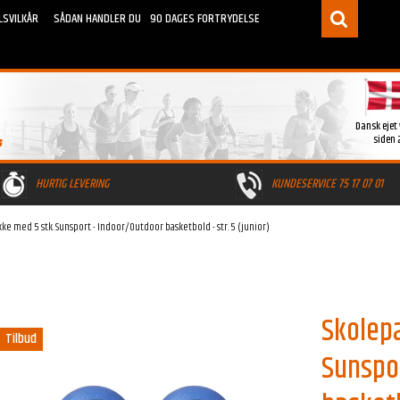
LSVILKÅR
SÅDAN HANDLER DU
90 DAGES FORTRYDELSE
Dansk ejet
siden 
HURTIG LEVERING
KUNDESERVICE 75 17 07 01
ke med 5 stk. Sunsport - Indoor/Outdoor basketbold - str. 5 (junior)
Skolep
Tilbud
Sunspor