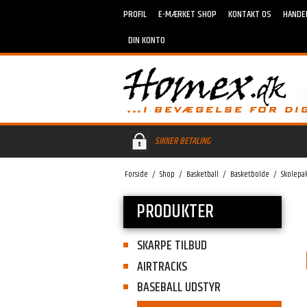
PROFIL
E-MÆRKET SHOP
KONTAKT OS
HANDE
DIN KONTO
SIKKER BETALING
Forside
/
Shop
/
Basketball
/
Basketbolde
/
Skolepak
PRODUKTER
SKARPE TILBUD
AIRTRACKS
BASEBALL UDSTYR