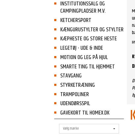
INSTITUTIONSSALG OG
CAMPINGPLADSER M.V.
M
u
KETCHERSPORT
n
KÆNGURUSTYLTER OG STYLTER
b
KÆPHESTE OG STORE HESTE
H
LEGETØJ - UDE & INDE
K
MOTION OG LEG PÅ HJUL
SMARTE TING TIL HJEMMET
D
STAVGANG
D
STYRKETRÆNING
P
TRAMPOLINER
h
UDENDØRSSPIL
GAVEKORT TIL HOMEX.DK