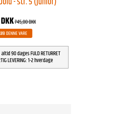
old - str. 5 (junior)
 DKK
745,00 DKK
KØB DENNE VARE
r altid 90 dages FULD RETURRET
TIG LEVERING: 1-2 hverdage